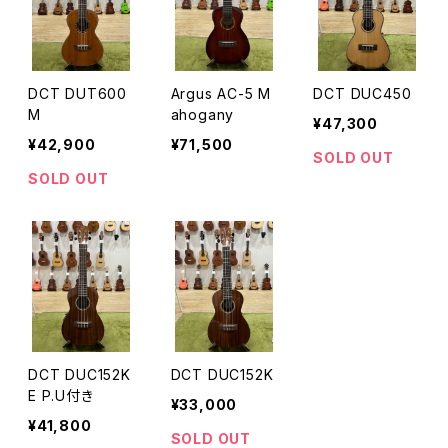
DCT DUT600
Argus AC-5 M
DCT DUC450
M
ahogany
¥47,300
¥42,900
¥71,500
SOLD OUT
SOLD OUT
DCT DUC152K
DCT DUC152K
E P.U付き
¥33,000
¥41,800
SOLD OUT