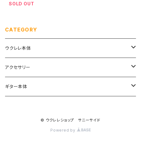
SOLD OUT
CATEGORY
ウクレレ本体
ソプラノ
アクセサリー
初めてのソプラノ（１〜６万円まで）
ソプラノロングネック
弦
ギター本体
こだわりのソプラノ（６〜10万円）
Worth Strings
コンサート
ケース
anuenue
© ウクレレショップ サニーサイド
さらなるソプラノ(10万円以上）
D'addario
はじめてのコンサート（１〜6万円まで）
ソプラノ用
テナー
ストラップ
Powered by
Labella