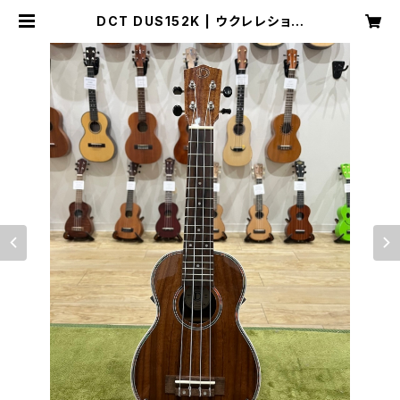
DCT DUS152K | ウクレレショッ
プ サニーサイド