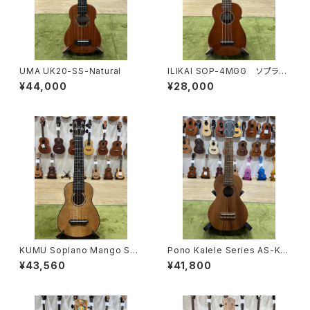
UMA UK20-SS-Natural
ILIKAI SOP-4MGG ソプラノ
マホガニー
¥44,000
¥28,000
KUMU Soplano Mango SQ
Pono Kalele Series AS-K S
67
olid Acacia Soprano
¥43,560
¥41,800