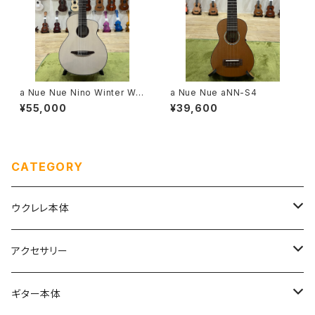
a Nue Nue Nino Winter Whi
a Nue Nue aNN-S4
te ミニガットギター
¥55,000
¥39,600
CATEGORY
ウクレレ本体
ソプラノ
アクセサリー
初めてのソプラノ（１〜６万円まで）
ソプラノロングネック
弦
ギター本体