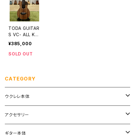
TODA GUITAR
S VC- ALL KO
A No.732
¥385,000
SOLD OUT
CATEGORY
ウクレレ本体
ソプラノ
アクセサリー
初めてのソプラノ（１〜６万円まで）
ソプラノロングネック
弦
ギター本体