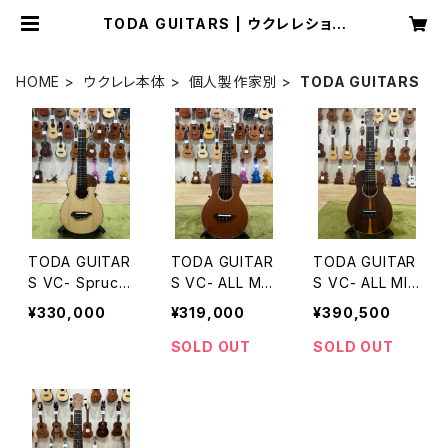
TODA GUITARS | ウクレレショッ
プ サニーサイド
HOME
ウクレレ本体
個人製作家別
TODA GUITARS
TODA GUITAR
TODA GUITAR
TODA GUITAR
S VC- Spruce
S VC- ALL MA
S VC- ALL MIL
Rose No.779
HO No.770
O No.761
¥330,000
¥319,000
¥390,500
SOLD OUT
SOLD OUT