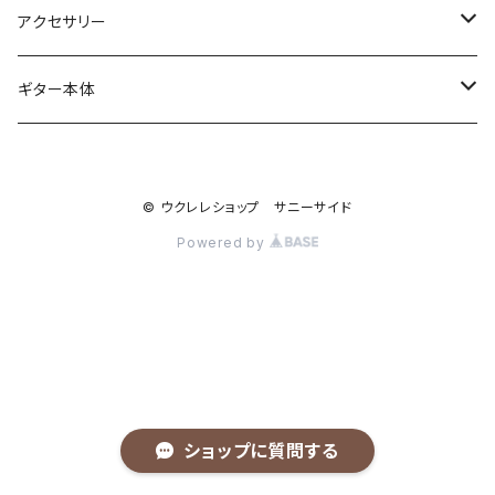
ソプラノ
アクセサリー
初めてのソプラノ（１〜６万円まで）
ソプラノロングネック
弦
ギター本体
こだわりのソプラノ（６〜10万円）
Worth Strings
コンサート
ケース
anuenue
© ウクレレショップ サニーサイド
さらなるソプラノ(10万円以上）
D'addario
はじめてのコンサート（１〜6万円まで）
ソプラノ用
テナー
ストラップ
Powered by
Labella
こだわりのコンサート（６〜10万円）
コンサート用
はじめてのテナー(6万円まで）
キワヤオリジナルストラップ
バリトンウクレレ
カポタスト
ORCAS
さらなるコンサート（10万円以上）
テナー用
こだわりのテナー(6〜10万円）
ライブラインストラップ
メーカーブランド別
ケアグッズ
AQUILLA
さらなるテナー（10万円以上）
Famous
個人製作家別
演奏グッズ
ショップに質問する
KIWAYA
FUJIGEN
福田寛紀
ピック
バンジョーウクレレ