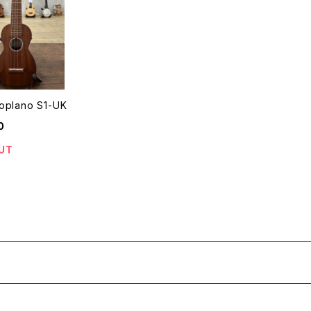
Soplano S1-UK
0
UT