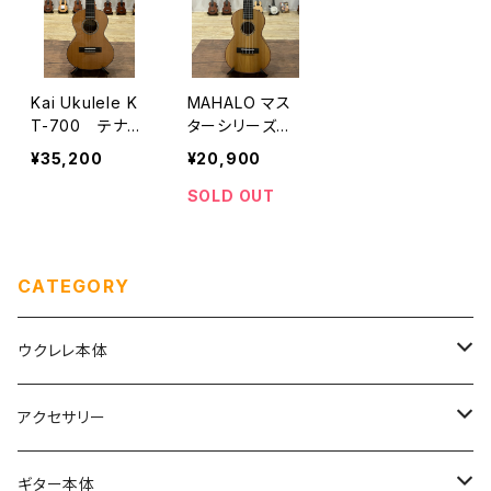
Kai Ukulele K
MAHALO マス
T-700 テナー
ターシリーズ
サイズ
MM3 テナー
¥35,200
¥20,900
SOLD OUT
CATEGORY
ウクレレ本体
ソプラノ
アクセサリー
初めてのソプラノ（１〜６万円まで）
ソプラノロングネック
弦
ギター本体