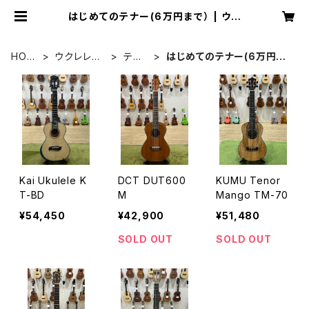
はじめてのテナー(6万円まで） | ウク
レレショップ サニーサイド
HOM
ウクレレ本
テナ
はじめてのテナー(6万円ま
E
体
ー
で）
Kai Ukulele K
DCT DUT600
KUMU Tenor
T-BD
M
Mango TM-70
¥54,450
¥42,900
¥51,480
SOLD OUT
SOLD OUT