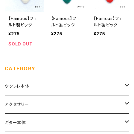
【Famous】フェ
【Famous】フェ
【Famous】フェ
ルト製ピック ホ
ルト製ピック グ
ルト製ピック レ
ワイト
リーン
ッド
¥275
¥275
¥275
SOLD OUT
CATEGORY
ウクレレ本体
ソプラノ
アクセサリー
初めてのソプラノ（１〜６万円まで）
ソプラノロングネック
弦
ギター本体