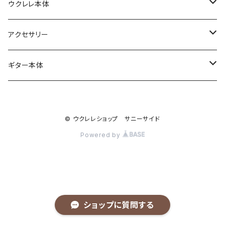
ウクレレ本体
ソプラノ
アクセサリー
初めてのソプラノ（１〜６万円まで）
ソプラノロングネック
弦
ギター本体
こだわりのソプラノ（６〜10万円）
Worth Strings
コンサート
ケース
anuenue
© ウクレレショップ サニーサイド
さらなるソプラノ(10万円以上）
D'addario
はじめてのコンサート（１〜6万円まで）
ソプラノ用
テナー
ストラップ
Powered by
Labella
こだわりのコンサート（６〜10万円）
コンサート用
はじめてのテナー(6万円まで）
キワヤオリジナルストラップ
バリトンウクレレ
カポタスト
ORCAS
さらなるコンサート（10万円以上）
テナー用
こだわりのテナー(6〜10万円）
ライブラインストラップ
メーカーブランド別
ケアグッズ
ショップに質問する
AQUILLA
さらなるテナー（10万円以上）
Famous
個人製作家別
演奏グッズ