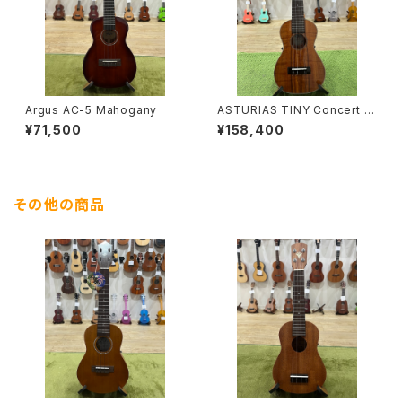
Argus AC-5 Mahogany
ASTURIAS TINY Concert K
oa
¥71,500
¥158,400
その他の商品