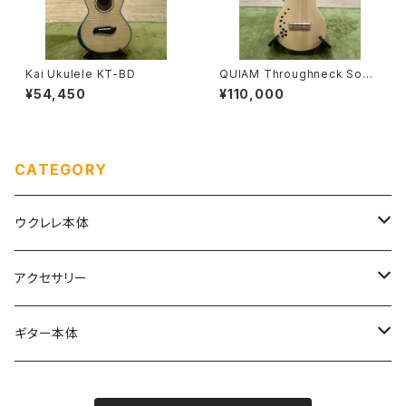
Kai Ukulele KT-BD
QUIAM Throughneck Sopr
ano さくら
¥54,450
¥110,000
CATEGORY
ウクレレ本体
ソプラノ
アクセサリー
初めてのソプラノ（１〜６万円まで）
ソプラノロングネック
弦
ギター本体
こだわりのソプラノ（６〜10万円）
Worth Strings
コンサート
ケース
anuenue