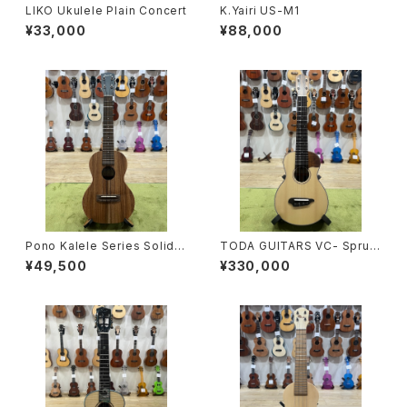
LIKO Ukulele Plain Concert
K.Yairi US-M1
¥33,000
¥88,000
Pono Kalele Series Solid A
TODA GUITARS VC- Spruc
cacia Concert
e Rose No.779
¥49,500
¥330,000