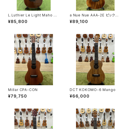
L.Luthier Le Light Maho w/
a Nue Nue AAA-2E ピックア
PU Concert
ップ付き Taiwan Acacia Con
¥85,800
¥89,100
cert
Millar CPA-CON
DCT KOKOMO-6 Mango
¥79,750
¥66,000