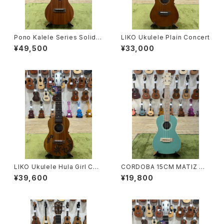
Pono Kalele Series Solid
LIKO Ukulele Plain Concert
Mahogany Concert
¥49,500
¥33,000
LIKO Ukulele Hula Girl Con
CORDOBA 15CM MATIZ Mi
cert
nt
¥39,600
¥19,800