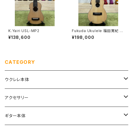
K.Yairi USL-MP2
Fukuda Ukulele 福田寛紀 S
pruce Rose Concert
¥138,600
¥198,000
CATEGORY
ウクレレ本体
ソプラノ
アクセサリー
初めてのソプラノ（１〜６万円まで）
ソプラノロングネック
弦
ギター本体
こだわりのソプラノ（６〜10万円）
Worth Strings