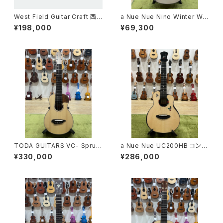
West Field Guitar Craft 西
a Nue Nue Nino Winter Whi
野俊祐
te ピックアップ付きミニガットギ
¥198,000
¥69,300
ター
TODA GUITARS VC- Spruc
a Nue Nue UC200HB コンサ
e Rose No.779
ート・ハミングバード
¥330,000
¥286,000